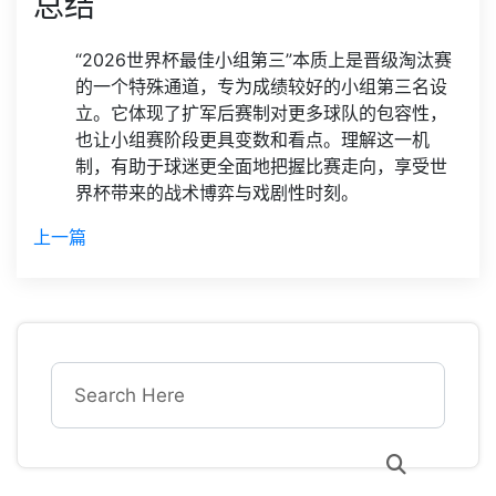
总结
“2026世界杯最佳小组第三”本质上是晋级淘汰赛
的一个特殊通道，专为成绩较好的小组第三名设
立。它体现了扩军后赛制对更多球队的包容性，
也让小组赛阶段更具变数和看点。理解这一机
制，有助于球迷更全面地把握比赛走向，享受世
界杯带来的战术博弈与戏剧性时刻。
上一篇