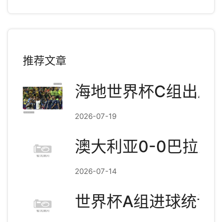
推荐文章
海地世界杯C组出局
2026-07-19
澳大利亚0-0巴拉圭
2026-07-14
世界杯A组进球统计