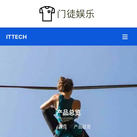
产品总览
首页
产品总览