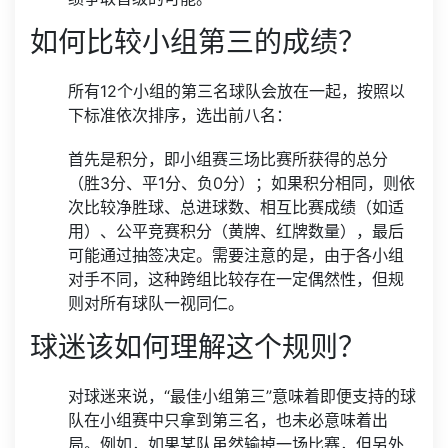
如何比较小组第三的成绩？
所有12个小组的第三名球队会放在一起，按照以
下标准依次排序，选出前八名：
首先是积分，即小组赛三场比赛所获得的总分
（胜3分、平1分、负0分）；如果积分相同，则依
次比较净胜球、总进球数、相互比赛成绩（如适
用）、公平竞赛积分（黄牌、红牌数量），最后
可能通过抽签决定。需要注意的是，由于各小组
对手不同，这种跨组比较存在一定偶然性，但规
则对所有球队一视同仁。
球迷该如何理解这个规则？
对球迷来说，“最佳小组第三”意味着即便支持的球
队在小组赛中只拿到第三名，也未必意味着出
局。例如，如果某队虽然输掉一场比赛，但另外