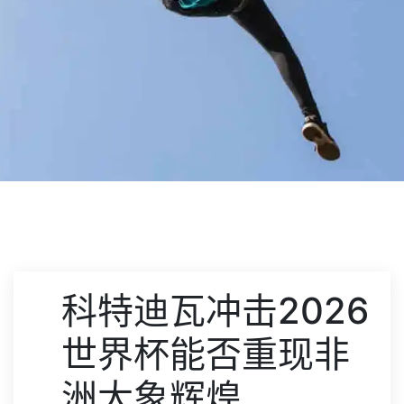
科特迪瓦冲击2026
世界杯能否重现非
洲大象辉煌