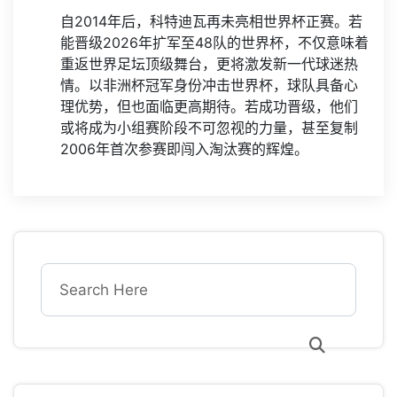
自2014年后，科特迪瓦再未亮相世界杯正赛。若
能晋级2026年扩军至48队的世界杯，不仅意味着
重返世界足坛顶级舞台，更将激发新一代球迷热
情。以非洲杯冠军身份冲击世界杯，球队具备心
理优势，但也面临更高期待。若成功晋级，他们
或将成为小组赛阶段不可忽视的力量，甚至复制
2006年首次参赛即闯入淘汰赛的辉煌。