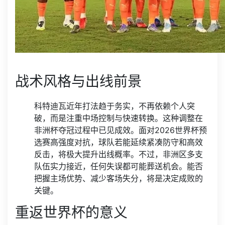
战术风格与出线前景
科特迪瓦近年打法趋于务实，不再依赖个人突
破，而是注重中场控制与快速转换。这种调整在
非洲杯夺冠过程中已见成效。面对2026世界杯预
选赛高强度对抗，球队若能延续紧凑防守和高效
反击，将极大提升出线概率。不过，非洲区多支
队伍实力接近，任何失误都可能葬送机会。能否
把握主场优势、减少客场失分，将是决定成败的
关键。
重返世界杯的意义