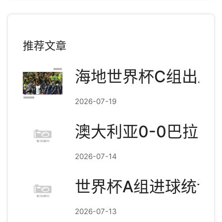
推荐文章
海地世界杯C组出局
2026-07-19
澳大利亚0-0巴拉圭
2026-07-14
世界杯A组进球统计
2026-07-13