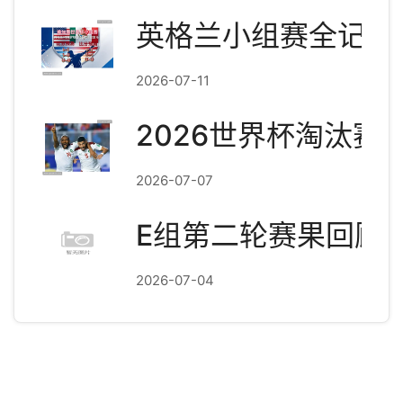
英格兰小组赛全记录：
2026-07-11
2026世界杯淘汰赛
2026-07-07
E组第二轮赛果回顾
2026-07-04