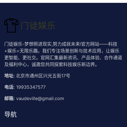
门徒娱乐-梦想照进现实,努力成就未来!官方网站——科技
+娱乐=无限乐趣。我们专注场景创新与技术应用，让娱乐
更智能、更社交。官网汇集最新资讯、产品体验、合作通道
及福利中心，诚邀您共同探索科技娱乐新边界。
地址:
北京市通州区兴光五街17号
电话:
19935347577
邮箱:
vaudeville@gmail.com
导航