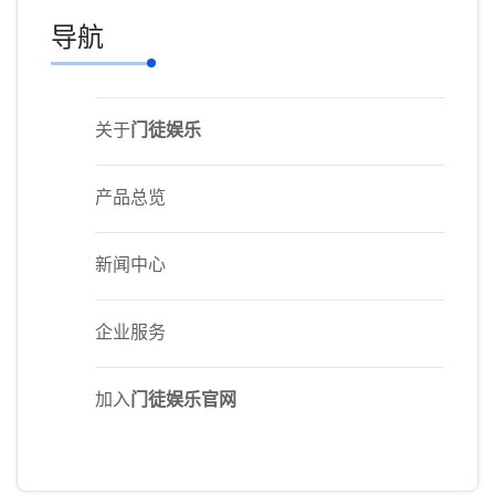
导航
关于
门徒娱乐
产品总览
新闻中心
企业服务
加入
门徒娱乐官网