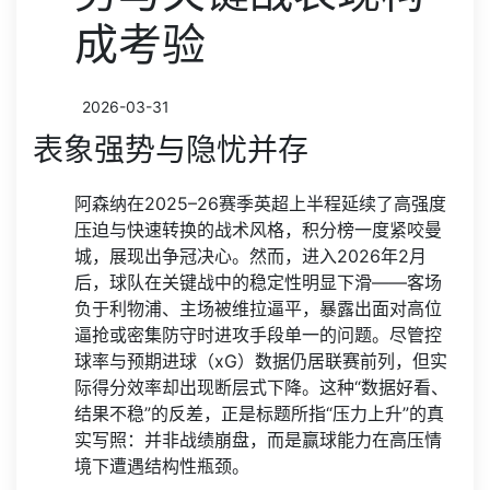
成考验
2026-03-31
表象强势与隐忧并存
阿森纳在2025–26赛季英超上半程延续了高强度
压迫与快速转换的战术风格，积分榜一度紧咬曼
城，展现出争冠决心。然而，进入2026年2月
后，球队在关键战中的稳定性明显下滑——客场
负于利物浦、主场被维拉逼平，暴露出面对高位
逼抢或密集防守时进攻手段单一的问题。尽管控
球率与预期进球（xG）数据仍居联赛前列，但实
际得分效率却出现断层式下降。这种“数据好看、
结果不稳”的反差，正是标题所指“压力上升”的真
实写照：并非战绩崩盘，而是赢球能力在高压情
境下遭遇结构性瓶颈。