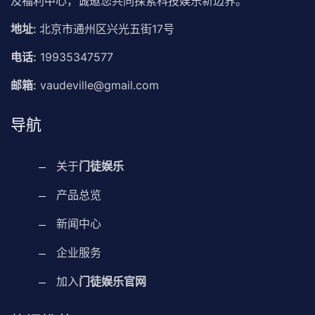
及福利中心，诚邀您共同探索科技娱乐新边界。
地址:
北京市通州区兴光五街17号
电话:
19935347577
邮箱:
vaudeville@gmail.com
导航
关于
门徒娱乐
产品总览
新闻中心
企业服务
加入
门徒娱乐官网