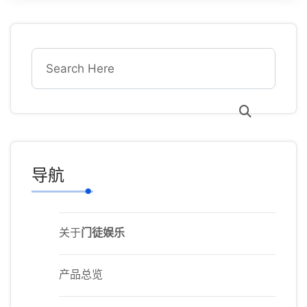
导航
关于
门徒娱乐
产品总览