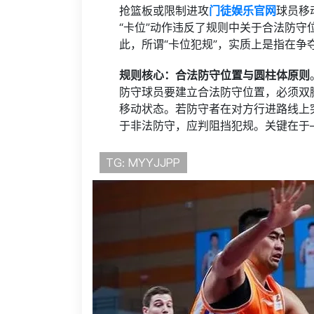
抢篮板或限制进攻
门徒娱乐官网
球员移
“卡位”动作违反了规则中关于合法防
此，所谓“卡位犯规”，实质上是指在争夺
规则核心：合法防守位置与圆柱体原则
防守球员要建立合法防守位置，必须双
移动状态。若防守者在对方行进路线上
于非法防守，应判阻挡犯规。关键在于