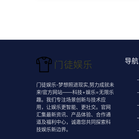
导航
门徒娱乐-梦想照进现实,努力成就未
来!官方网站——科技+娱乐=无限乐
趣。我们专注场景创新与技术应
用，让娱乐更智能、更社交。官网
汇集最新资讯、产品体验、合作通
道及福利中心，诚邀您共同探索科
技娱乐新边界。