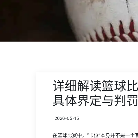
详细解读篮球
具体界定与判
2026-05-15
在篮球比赛中，“卡位”本身并不是一