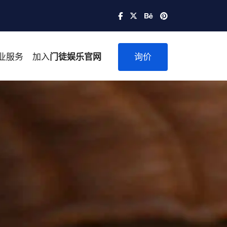
业服务
加入
门徒娱乐官网
询价