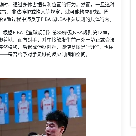
动时，通过身体占据有利位置的行为。然而，一旦这种
守位置、非法掩护或推人等规定，就可能构成犯规。因
位置过程中违反了FIBA或NBA相关规则的具体行为。
。根据FIBA《篮球规则》第33条及NBA规则第12章，
脚着地、面向对手，并在接触发生前已处于静止或合法
突然横移、后退或伸腿阻挡，即使意图是“卡位”，也属
——是否给予对手足够的反应时间和空间。