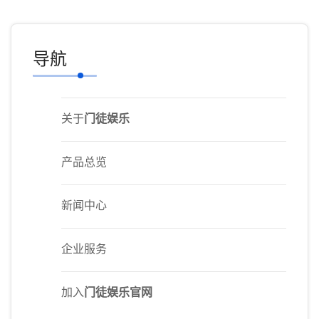
导航
关于
门徒娱乐
产品总览
新闻中心
企业服务
加入
门徒娱乐官网