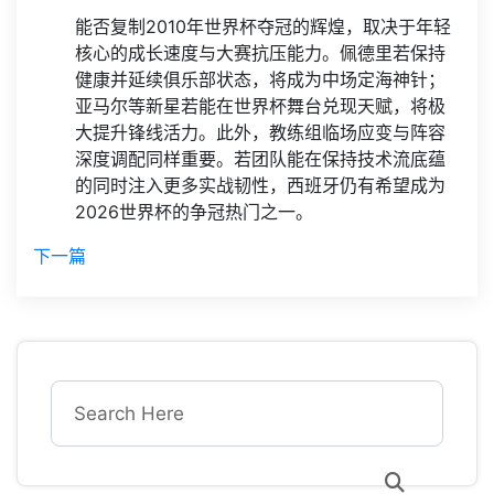
能否复制2010年世界杯夺冠的辉煌，取决于年轻
核心的成长速度与大赛抗压能力。佩德里若保持
健康并延续俱乐部状态，将成为中场定海神针；
亚马尔等新星若能在世界杯舞台兑现天赋，将极
大提升锋线活力。此外，教练组临场应变与阵容
深度调配同样重要。若团队能在保持技术流底蕴
的同时注入更多实战韧性，西班牙仍有希望成为
2026世界杯的争冠热门之一。
下一篇