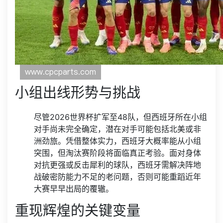
小组出线形势与挑战
尽管2026世界杯扩军至48队，但西班牙所在小组
对手尚未完全确定，潜在对手可能包括北美或非
洲劲旅。凭借整体实力，西班牙大概率能从小组
突围，但淘汰赛阶段将面临真正考验。面对身体
对抗更强或反击犀利的球队，西班牙需解决阵地
战破密防能力不足的老问题，否则可能重蹈近年
大赛早早出局的覆辙。
重现辉煌的关键变量