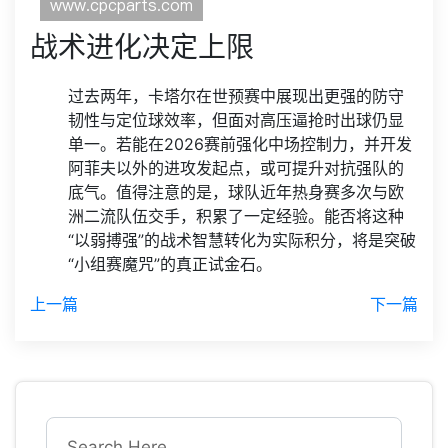
战术进化决定上限
过去两年，卡塔尔在世预赛中展现出更强的防守
韧性与定位球效率，但面对高压逼抢时出球仍显
单一。若能在2026赛前强化中场控制力，并开发
阿菲夫以外的进攻发起点，或可提升对抗强队的
底气。值得注意的是，球队近年热身赛多次与欧
洲二流队伍交手，积累了一定经验。能否将这种
“以弱搏强”的战术智慧转化为实际积分，将是突破
“小组赛魔咒”的真正试金石。
上一篇
下一篇