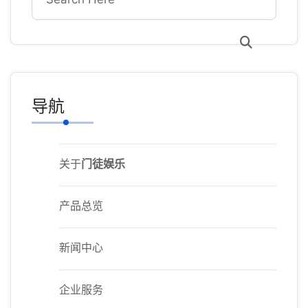
导航
关于
门徒娱乐
产品总览
新闻中心
企业服务