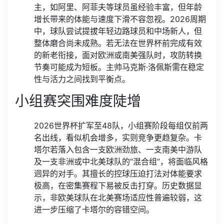
主，如阿里、阿菲夫等球员虽经验丰富，但年龄
增长带来的体能与速度下滑不容忽视。2026周期
中，球队尝试提拔年轻边路球员和中场新人，但
整体磨合尚未成熟。若无法在世界杯前完成有效
的新老衔接，面对欧洲或南美强队时，攻防转换
节奏可能成为短板。主帅马克斯·洛佩斯需在稳定
性与活力之间找到平衡点。
小组赛突围难度陡增
2026世界杯扩军至48队，小组赛阶段每组仅前两
名出线，看似机会增多，实则竞争更趋复杂。卡
塔尔若落入包含一支欧洲劲旅、一支南美中游队
及一支非洲或中北美球队的“混合组”，将面临风格
迥异的对手。其擅长的控球压迫打法对体能要求
极高，在密集赛程下易被反击打穿。历史数据显
示，非欧美球队在北美赛场适应性普遍较弱，这
进一步压缩了卡塔尔的容错空间。